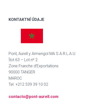
KONTAKTNÍ ÚDAJE
Pont, Aurell y Armengol MA S.A.R.L.A.U.
Îlot 63 – Lot nº 2
Zone Franche d’Exportations
90000 TANGER
MAROC
Tel. +212 539 39 10 02
contacto@pont-aurell.com